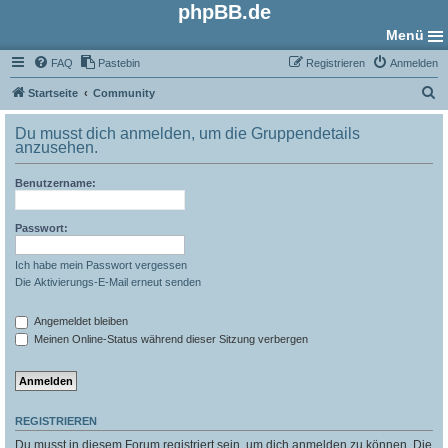
phpBB.de
Menü
FAQ
Pastebin
Registrieren
Anmelden
S
Startseite
Community
u
Du musst dich anmelden, um die Gruppendetails
c
anzusehen.
h
Benutzername:
e
Passwort:
Ich habe mein Passwort vergessen
Die Aktivierungs-E-Mail erneut senden
Angemeldet bleiben
Meinen Online-Status während dieser Sitzung verbergen
REGISTRIEREN
Du musst in diesem Forum registriert sein, um dich anmelden zu können. Die