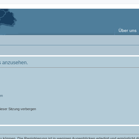
Über uns
s anzusehen.
en
ieser Sitzung verbergen
 können. Die Registrierung ist in wenigen Augenblicken erledigt und ermöglicht di