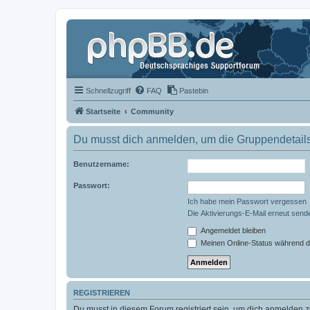
Schnellzugriff
FAQ
Pastebin
Startseite
Community
Du musst dich anmelden, um die Gruppendetail
Benutzername:
Passwort:
Ich habe mein Passwort vergessen
Die Aktivierungs-E-Mail erneut send
Angemeldet bleiben
Meinen Online-Status während d
REGISTRIEREN
Du musst in diesem Forum registriert sein, um dich anmelden zu