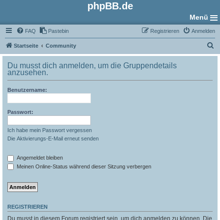
phpBB.de
Menü
FAQ
Pastebin
Registrieren
Anmelden
S
Startseite
Community
u
Du musst dich anmelden, um die Gruppendetails
c
anzusehen.
h
Benutzername:
e
Passwort:
Ich habe mein Passwort vergessen
Die Aktivierungs-E-Mail erneut senden
Angemeldet bleiben
Meinen Online-Status während dieser Sitzung verbergen
REGISTRIEREN
Du musst in diesem Forum registriert sein, um dich anmelden zu können. Die