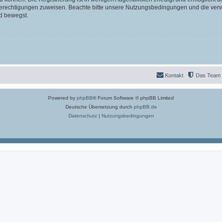
 Berechtigungen zuweisen. Beachte bitte unsere Nutzungsbedingungen und die verwa
d bewegst.
Kontakt
Das Team
Powered by
phpBB
® Forum Software © phpBB Limited
Deutsche Übersetzung durch
phpBB.de
Datenschutz
|
Nutzungsbedingungen