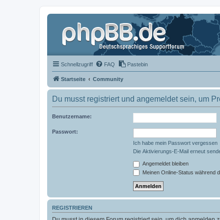
Schnellzugriff
FAQ
Pastebin
Startseite
Community
Du musst registriert und angemeldet sein, um P
Benutzername:
Passwort:
Ich habe mein Passwort vergessen
Die Aktivierungs-E-Mail erneut send
Angemeldet bleiben
Meinen Online-Status während d
REGISTRIEREN
Du musst in diesem Forum registriert sein, um dich anmelden zu