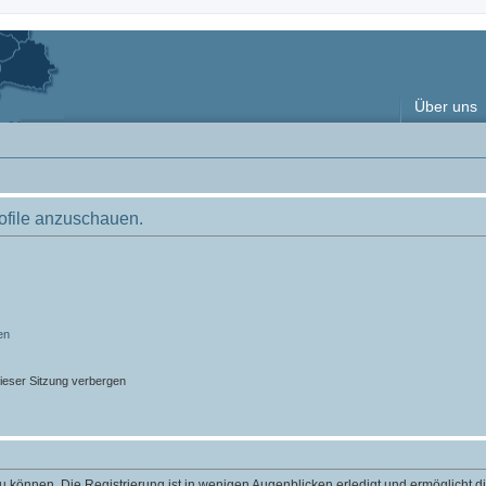
Über uns
rofile anzuschauen.
en
ieser Sitzung verbergen
 können. Die Registrierung ist in wenigen Augenblicken erledigt und ermöglicht di