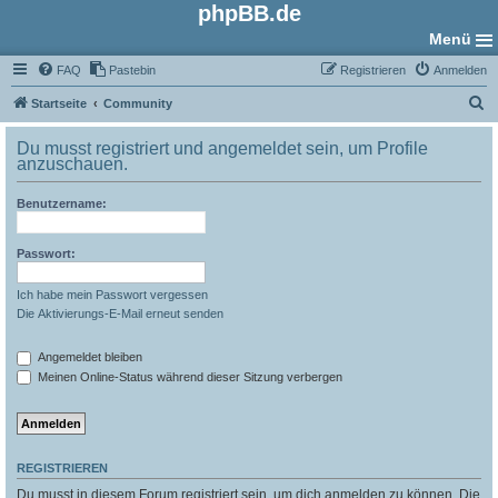
phpBB.de
Menü
FAQ
Pastebin
Registrieren
Anmelden
S
Startseite
Community
u
Du musst registriert und angemeldet sein, um Profile
c
anzuschauen.
h
Benutzername:
e
Passwort:
Ich habe mein Passwort vergessen
Die Aktivierungs-E-Mail erneut senden
Angemeldet bleiben
Meinen Online-Status während dieser Sitzung verbergen
REGISTRIEREN
Du musst in diesem Forum registriert sein, um dich anmelden zu können. Die