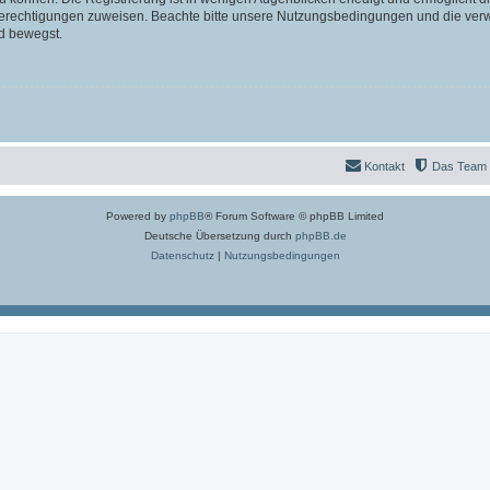
 Berechtigungen zuweisen. Beachte bitte unsere Nutzungsbedingungen und die verwa
d bewegst.
Kontakt
Das Team
Powered by
phpBB
® Forum Software © phpBB Limited
Deutsche Übersetzung durch
phpBB.de
Datenschutz
|
Nutzungsbedingungen