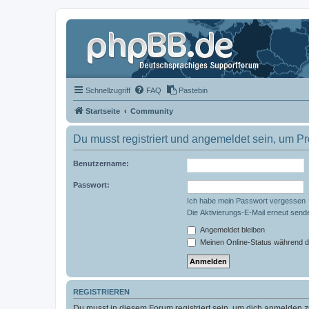
Schnellzugriff
FAQ
Pastebin
Startseite
Community
Du musst registriert und angemeldet sein, um P
Benutzername:
Passwort:
Ich habe mein Passwort vergessen
Die Aktivierungs-E-Mail erneut send
Angemeldet bleiben
Meinen Online-Status während d
REGISTRIEREN
Du musst in diesem Forum registriert sein, um dich anmelden zu