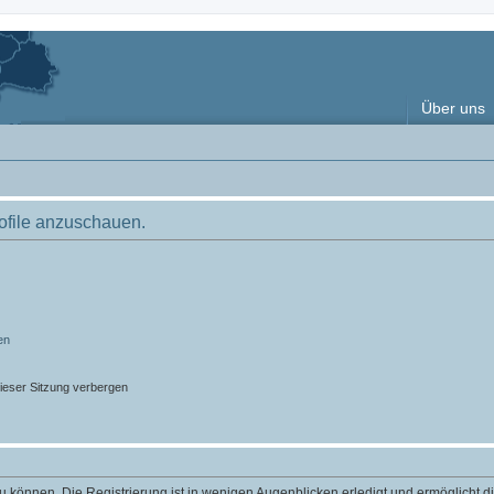
Über uns
rofile anzuschauen.
en
ieser Sitzung verbergen
 können. Die Registrierung ist in wenigen Augenblicken erledigt und ermöglicht di