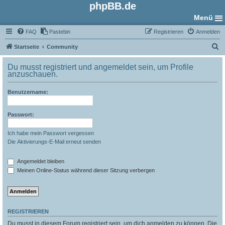
phpBB.de
Menü
FAQ
Pastebin
Registrieren
Anmelden
S
Startseite
Community
u
Du musst registriert und angemeldet sein, um Profile
c
anzuschauen.
h
Benutzername:
e
Passwort:
Ich habe mein Passwort vergessen
Die Aktivierungs-E-Mail erneut senden
Angemeldet bleiben
Meinen Online-Status während dieser Sitzung verbergen
REGISTRIEREN
Du musst in diesem Forum registriert sein, um dich anmelden zu können. Die