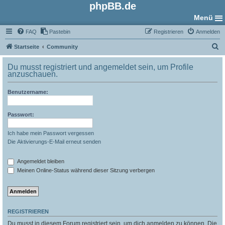
phpBB.de
Menü
FAQ
Pastebin
Registrieren
Anmelden
S
Startseite
Community
u
Du musst registriert und angemeldet sein, um Profile
c
anzuschauen.
h
Benutzername:
e
Passwort:
Ich habe mein Passwort vergessen
Die Aktivierungs-E-Mail erneut senden
Angemeldet bleiben
Meinen Online-Status während dieser Sitzung verbergen
REGISTRIEREN
Du musst in diesem Forum registriert sein, um dich anmelden zu können. Die