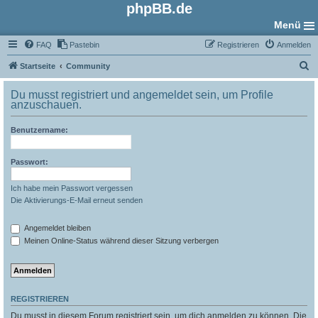
phpBB.de
Menü
FAQ
Pastebin
Registrieren
Anmelden
S
Startseite
Community
u
Du musst registriert und angemeldet sein, um Profile
c
anzuschauen.
h
Benutzername:
e
Passwort:
Ich habe mein Passwort vergessen
Die Aktivierungs-E-Mail erneut senden
Angemeldet bleiben
Meinen Online-Status während dieser Sitzung verbergen
REGISTRIEREN
Du musst in diesem Forum registriert sein, um dich anmelden zu können. Die