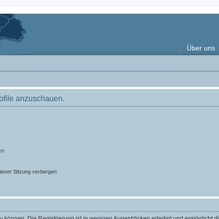
Über uns
rofile anzuschauen.
en
ieser Sitzung verbergen
 können. Die Registrierung ist in wenigen Augenblicken erledigt und ermöglicht di