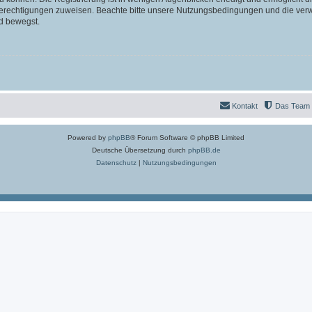
 Berechtigungen zuweisen. Beachte bitte unsere Nutzungsbedingungen und die verwa
d bewegst.
Kontakt
Das Team
Powered by
phpBB
® Forum Software © phpBB Limited
Deutsche Übersetzung durch
phpBB.de
Datenschutz
|
Nutzungsbedingungen