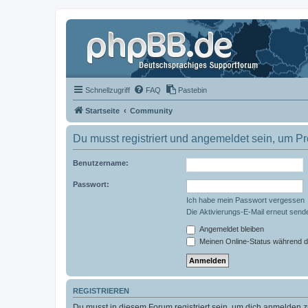
Schnellzugriff
FAQ
Pastebin
Startseite
Community
Du musst registriert und angemeldet sein, um P
Benutzername:
Passwort:
Ich habe mein Passwort vergessen
Die Aktivierungs-E-Mail erneut send
Angemeldet bleiben
Meinen Online-Status während d
REGISTRIEREN
Du musst in diesem Forum registriert sein, um dich anmelden zu