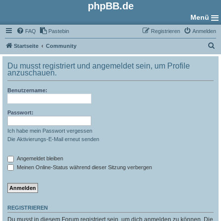
phpBB.de
Menü
FAQ
Pastebin
Registrieren
Anmelden
S
Startseite
Community
u
Du musst registriert und angemeldet sein, um Profile
c
anzuschauen.
h
Benutzername:
e
Passwort:
Ich habe mein Passwort vergessen
Die Aktivierungs-E-Mail erneut senden
Angemeldet bleiben
Meinen Online-Status während dieser Sitzung verbergen
REGISTRIEREN
Du musst in diesem Forum registriert sein, um dich anmelden zu können. Die