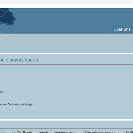
Über uns
rofile anzuschauen.
en
ieser Sitzung verbergen
 können. Die Registrierung ist in wenigen Augenblicken erledigt und ermöglicht di