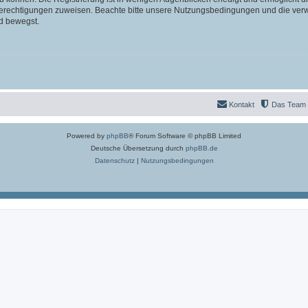
 Berechtigungen zuweisen. Beachte bitte unsere Nutzungsbedingungen und die verwa
d bewegst.
Kontakt
Das Team
Powered by
phpBB
® Forum Software © phpBB Limited
Deutsche Übersetzung durch
phpBB.de
Datenschutz
|
Nutzungsbedingungen