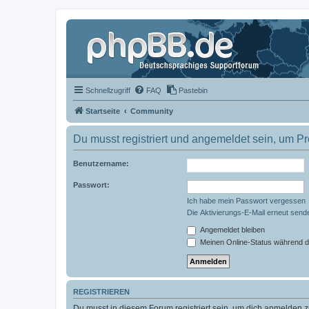
Schnellzugriff
FAQ
Pastebin
Startseite
Community
Du musst registriert und angemeldet sein, um P
Benutzername:
Passwort:
Ich habe mein Passwort vergessen
Die Aktivierungs-E-Mail erneut send
Angemeldet bleiben
Meinen Online-Status während d
REGISTRIEREN
Du musst in diesem Forum registriert sein, um dich anmelden zu