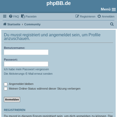
phpBB.de
Menü
FAQ
Pastebin
Registrieren
Anmelden
S
Startseite
Community
u
Du musst registriert und angemeldet sein, um Profile
c
anzuschauen.
h
Benutzername:
e
Passwort:
Ich habe mein Passwort vergessen
Die Aktivierungs-E-Mail erneut senden
Angemeldet bleiben
Meinen Online-Status während dieser Sitzung verbergen
REGISTRIEREN
Du musst in diesem Forum registriert sein, um dich anmelden zu können. Die