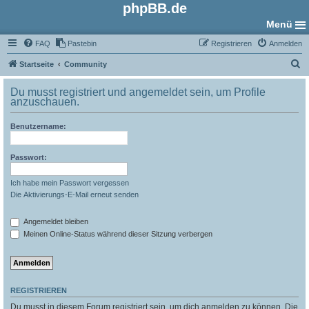
phpBB.de
Menü
FAQ
Pastebin
Registrieren
Anmelden
S
Startseite
Community
u
Du musst registriert und angemeldet sein, um Profile
c
anzuschauen.
h
Benutzername:
e
Passwort:
Ich habe mein Passwort vergessen
Die Aktivierungs-E-Mail erneut senden
Angemeldet bleiben
Meinen Online-Status während dieser Sitzung verbergen
REGISTRIEREN
Du musst in diesem Forum registriert sein, um dich anmelden zu können. Die