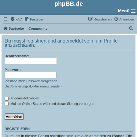
phpBB.de
Menü
FAQ
Pastebin
Registrieren
Anmelden
S
Startseite
Community
u
Du musst registriert und angemeldet sein, um Profile
c
anzuschauen.
h
Benutzername:
e
Passwort:
Ich habe mein Passwort vergessen
Die Aktivierungs-E-Mail erneut senden
Angemeldet bleiben
Meinen Online-Status während dieser Sitzung verbergen
REGISTRIEREN
Du musst in diesem Forum registriert sein, um dich anmelden zu können. Die