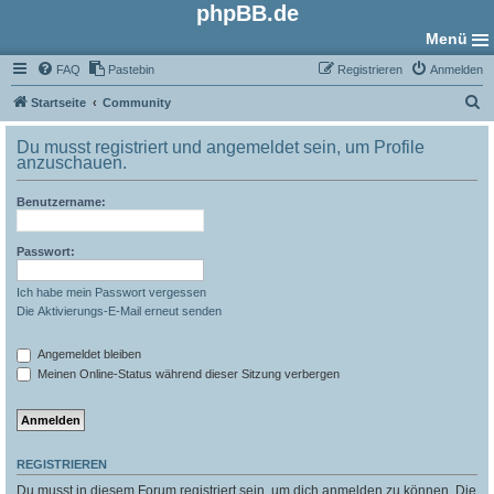
phpBB.de
Menü
FAQ
Pastebin
Registrieren
Anmelden
S
Startseite
Community
u
Du musst registriert und angemeldet sein, um Profile
c
anzuschauen.
h
Benutzername:
e
Passwort:
Ich habe mein Passwort vergessen
Die Aktivierungs-E-Mail erneut senden
Angemeldet bleiben
Meinen Online-Status während dieser Sitzung verbergen
REGISTRIEREN
Du musst in diesem Forum registriert sein, um dich anmelden zu können. Die