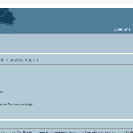
Über uns
rofile anzuschauen.
en
ieser Sitzung verbergen
 können. Die Registrierung ist in wenigen Augenblicken erledigt und ermöglicht di