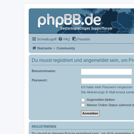
Schnellzugriff
FAQ
Pastebin
Startseite
Community
Du musst registriert und angemeldet sein, um P
Benutzername:
Passwort:
Ich habe mein Passwort vergessen
Die Aktivierungs-E-Mail erneut send
Angemeldet bleiben
Meinen Online-Status während d
REGISTRIEREN
Du musst in diesem Forum registriert sein, um dich anmelden zu