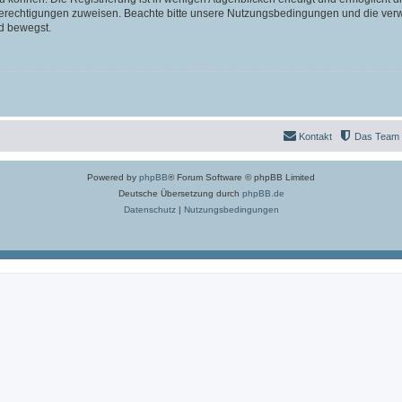
 Berechtigungen zuweisen. Beachte bitte unsere Nutzungsbedingungen und die verwa
d bewegst.
Kontakt
Das Team
Powered by
phpBB
® Forum Software © phpBB Limited
Deutsche Übersetzung durch
phpBB.de
Datenschutz
|
Nutzungsbedingungen