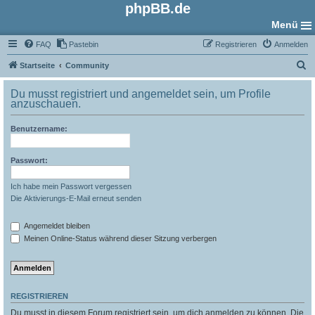
phpBB.de
Menü
FAQ
Pastebin
Registrieren
Anmelden
S
Startseite
Community
u
Du musst registriert und angemeldet sein, um Profile
c
anzuschauen.
h
Benutzername:
e
Passwort:
Ich habe mein Passwort vergessen
Die Aktivierungs-E-Mail erneut senden
Angemeldet bleiben
Meinen Online-Status während dieser Sitzung verbergen
REGISTRIEREN
Du musst in diesem Forum registriert sein, um dich anmelden zu können. Die