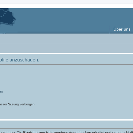
Über uns
rofile anzuschauen.
en
ieser Sitzung verbergen
 können. Die Registrierung ist in wenigen Augenblicken erledigt und ermöglicht di