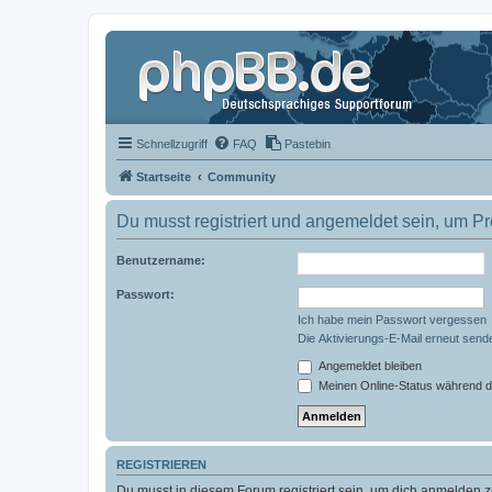
Schnellzugriff
FAQ
Pastebin
Startseite
Community
Du musst registriert und angemeldet sein, um P
Benutzername:
Passwort:
Ich habe mein Passwort vergessen
Die Aktivierungs-E-Mail erneut send
Angemeldet bleiben
Meinen Online-Status während d
REGISTRIEREN
Du musst in diesem Forum registriert sein, um dich anmelden zu