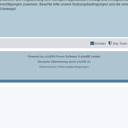
 Berechtigungen zuweisen. Beachte bitte unsere Nutzungsbedingungen und die verwa
d bewegst.
Kontakt
Das Team
Powered by
phpBB
® Forum Software © phpBB Limited
Deutsche Übersetzung durch
phpBB.de
Datenschutz
|
Nutzungsbedingungen