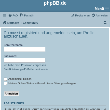
phpBB.de
Menü
FAQ
Pastebin
Registrieren
Anmelden
S
Startseite
Community
u
Du musst registriert und angemeldet sein, um Profile
c
anzuschauen.
h
Benutzername:
e
Passwort:
Ich habe mein Passwort vergessen
Die Aktivierungs-E-Mail erneut senden
Angemeldet bleiben
Meinen Online-Status während dieser Sitzung verbergen
REGISTRIEREN
Du musst in diesem Forum registriert sein, um dich anmelden zu können. Die