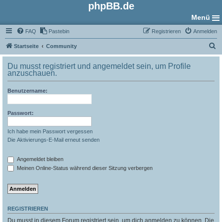
phpBB.de
Menü
FAQ
Pastebin
Registrieren
Anmelden
S
Startseite
Community
u
Du musst registriert und angemeldet sein, um Profile
c
anzuschauen.
h
Benutzername:
e
Passwort:
Ich habe mein Passwort vergessen
Die Aktivierungs-E-Mail erneut senden
Angemeldet bleiben
Meinen Online-Status während dieser Sitzung verbergen
REGISTRIEREN
Du musst in diesem Forum registriert sein, um dich anmelden zu können. Die