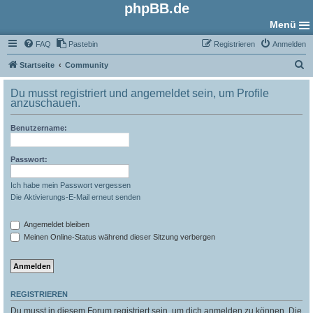
phpBB.de
Menü
FAQ
Pastebin
Registrieren
Anmelden
S
Startseite
Community
u
Du musst registriert und angemeldet sein, um Profile
c
anzuschauen.
h
Benutzername:
e
Passwort:
Ich habe mein Passwort vergessen
Die Aktivierungs-E-Mail erneut senden
Angemeldet bleiben
Meinen Online-Status während dieser Sitzung verbergen
REGISTRIEREN
Du musst in diesem Forum registriert sein, um dich anmelden zu können. Die