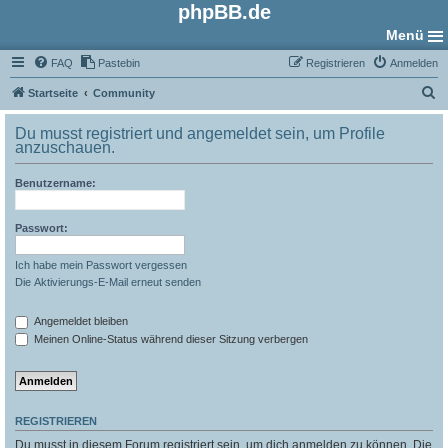
phpBB.de
Menü
FAQ
Pastebin
Registrieren
Anmelden
S
Startseite
Community
u
Du musst registriert und angemeldet sein, um Profile
c
anzuschauen.
h
Benutzername:
e
Passwort:
Ich habe mein Passwort vergessen
Die Aktivierungs-E-Mail erneut senden
Angemeldet bleiben
Meinen Online-Status während dieser Sitzung verbergen
REGISTRIEREN
Du musst in diesem Forum registriert sein, um dich anmelden zu können. Die