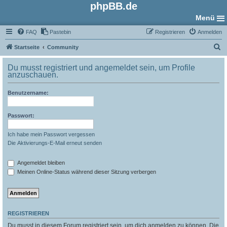
phpBB.de
Menü
FAQ
Pastebin
Registrieren
Anmelden
S
Startseite
Community
u
Du musst registriert und angemeldet sein, um Profile
c
anzuschauen.
h
Benutzername:
e
Passwort:
Ich habe mein Passwort vergessen
Die Aktivierungs-E-Mail erneut senden
Angemeldet bleiben
Meinen Online-Status während dieser Sitzung verbergen
REGISTRIEREN
Du musst in diesem Forum registriert sein, um dich anmelden zu können. Die