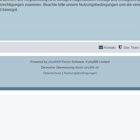
 Berechtigungen zuweisen. Beachte bitte unsere Nutzungsbedingungen und die verwa
d bewegst.
Kontakt
Das Team
Powered by
phpBB
® Forum Software © phpBB Limited
Deutsche Übersetzung durch
phpBB.de
Datenschutz
|
Nutzungsbedingungen