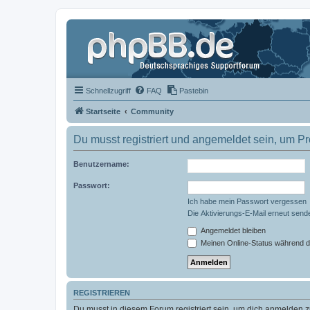
Schnellzugriff
FAQ
Pastebin
Startseite
Community
Du musst registriert und angemeldet sein, um P
Benutzername:
Passwort:
Ich habe mein Passwort vergessen
Die Aktivierungs-E-Mail erneut send
Angemeldet bleiben
Meinen Online-Status während d
REGISTRIEREN
Du musst in diesem Forum registriert sein, um dich anmelden zu