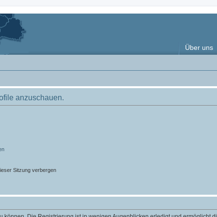
Über uns
rofile anzuschauen.
en
ieser Sitzung verbergen
 können. Die Registrierung ist in wenigen Augenblicken erledigt und ermöglicht di