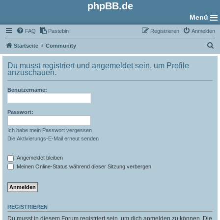
phpBB.de
Menü
FAQ
Pastebin
Registrieren
Anmelden
S
Startseite
Community
u
Du musst registriert und angemeldet sein, um Profile
c
anzuschauen.
h
Benutzername:
e
Passwort:
Ich habe mein Passwort vergessen
Die Aktivierungs-E-Mail erneut senden
Angemeldet bleiben
Meinen Online-Status während dieser Sitzung verbergen
REGISTRIEREN
Du musst in diesem Forum registriert sein, um dich anmelden zu können. Die