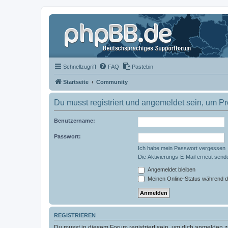
Schnellzugriff
FAQ
Pastebin
Startseite
Community
Du musst registriert und angemeldet sein, um P
Benutzername:
Passwort:
Ich habe mein Passwort vergessen
Die Aktivierungs-E-Mail erneut send
Angemeldet bleiben
Meinen Online-Status während d
REGISTRIEREN
Du musst in diesem Forum registriert sein, um dich anmelden zu