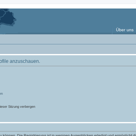
Über uns
rofile anzuschauen.
en
ieser Sitzung verbergen
 können. Die Registrierung ist in wenigen Augenblicken erledigt und ermöglicht di