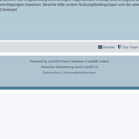
 Berechtigungen zuweisen. Beachte bitte unsere Nutzungsbedingungen und die verwa
d bewegst.
Kontakt
Das Team
Powered by
phpBB
® Forum Software © phpBB Limited
Deutsche Übersetzung durch
phpBB.de
Datenschutz
|
Nutzungsbedingungen