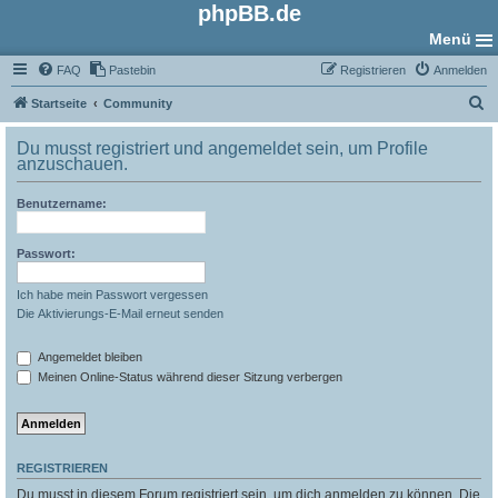
phpBB.de
Menü
FAQ
Pastebin
Registrieren
Anmelden
S
Startseite
Community
u
Du musst registriert und angemeldet sein, um Profile
c
anzuschauen.
h
Benutzername:
e
Passwort:
Ich habe mein Passwort vergessen
Die Aktivierungs-E-Mail erneut senden
Angemeldet bleiben
Meinen Online-Status während dieser Sitzung verbergen
REGISTRIEREN
Du musst in diesem Forum registriert sein, um dich anmelden zu können. Die