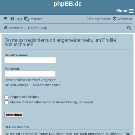
phpBB.de
Menü
FAQ
Pastebin
Registrieren
Anmelden
S
Startseite
Community
u
Du musst registriert und angemeldet sein, um Profile
c
anzuschauen.
h
Benutzername:
e
Passwort:
Ich habe mein Passwort vergessen
Die Aktivierungs-E-Mail erneut senden
Angemeldet bleiben
Meinen Online-Status während dieser Sitzung verbergen
REGISTRIEREN
Du musst in diesem Forum registriert sein, um dich anmelden zu können. Die