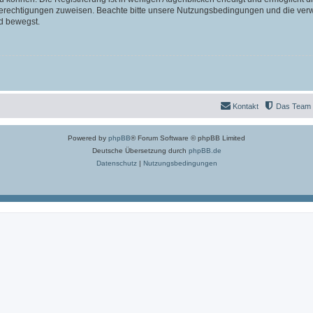
 Berechtigungen zuweisen. Beachte bitte unsere Nutzungsbedingungen und die verwa
d bewegst.
Kontakt
Das Team
Powered by
phpBB
® Forum Software © phpBB Limited
Deutsche Übersetzung durch
phpBB.de
Datenschutz
|
Nutzungsbedingungen