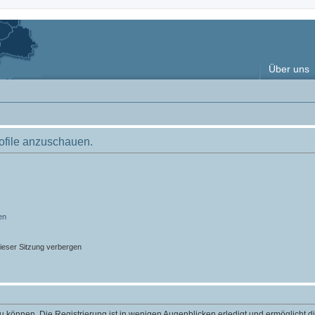
Über uns
rofile anzuschauen.
en
ieser Sitzung verbergen
 können. Die Registrierung ist in wenigen Augenblicken erledigt und ermöglicht di