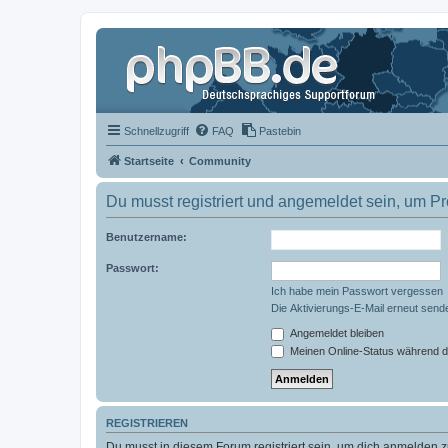
Schnellzugriff
FAQ
Pastebin
Startseite
Community
Du musst registriert und angemeldet sein, um P
Benutzername:
Passwort:
Ich habe mein Passwort vergessen
Die Aktivierungs-E-Mail erneut send
Angemeldet bleiben
Meinen Online-Status während d
REGISTRIEREN
Du musst in diesem Forum registriert sein, um dich anmelden zu