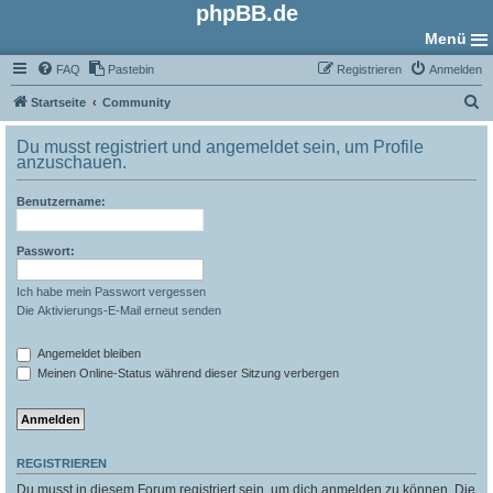
phpBB.de
Menü
FAQ
Pastebin
Registrieren
Anmelden
S
Startseite
Community
u
Du musst registriert und angemeldet sein, um Profile
c
anzuschauen.
h
Benutzername:
e
Passwort:
Ich habe mein Passwort vergessen
Die Aktivierungs-E-Mail erneut senden
Angemeldet bleiben
Meinen Online-Status während dieser Sitzung verbergen
REGISTRIEREN
Du musst in diesem Forum registriert sein, um dich anmelden zu können. Die