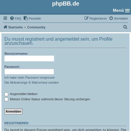
phpBB.de
Menü
FAQ
Pastebin
Registrieren
Anmelden
S
Startseite
Community
u
Du musst registriert und angemeldet sein, um Profile
c
anzuschauen.
h
Benutzername:
e
Passwort:
Ich habe mein Passwort vergessen
Die Aktivierungs-E-Mail erneut senden
Angemeldet bleiben
Meinen Online-Status während dieser Sitzung verbergen
REGISTRIEREN
Du musst in diesem Forum registriert sein, um dich anmelden zu können. Die