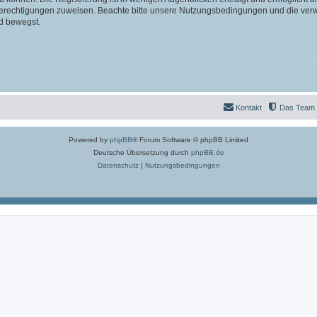
 Berechtigungen zuweisen. Beachte bitte unsere Nutzungsbedingungen und die verwa
d bewegst.
Kontakt
Das Team
Powered by
phpBB
® Forum Software © phpBB Limited
Deutsche Übersetzung durch
phpBB.de
Datenschutz
|
Nutzungsbedingungen