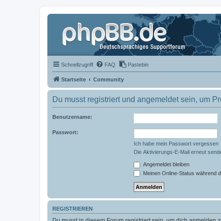
Schnellzugriff
FAQ
Pastebin
Startseite
Community
Du musst registriert und angemeldet sein, um P
Benutzername:
Passwort:
Ich habe mein Passwort vergessen
Die Aktivierungs-E-Mail erneut send
Angemeldet bleiben
Meinen Online-Status während d
REGISTRIEREN
Du musst in diesem Forum registriert sein, um dich anmelden zu