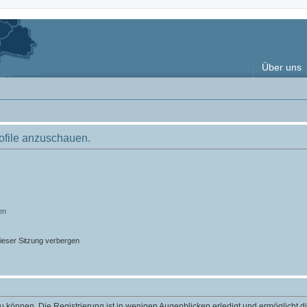
Über uns
rofile anzuschauen.
en
ieser Sitzung verbergen
 können. Die Registrierung ist in wenigen Augenblicken erledigt und ermöglicht di