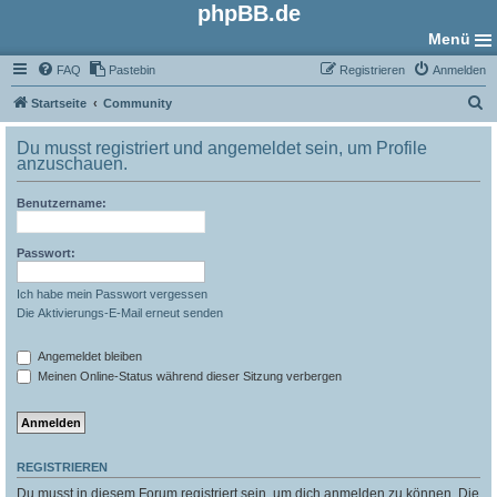
phpBB.de
Menü
FAQ
Pastebin
Registrieren
Anmelden
S
Startseite
Community
u
Du musst registriert und angemeldet sein, um Profile
c
anzuschauen.
h
Benutzername:
e
Passwort:
Ich habe mein Passwort vergessen
Die Aktivierungs-E-Mail erneut senden
Angemeldet bleiben
Meinen Online-Status während dieser Sitzung verbergen
REGISTRIEREN
Du musst in diesem Forum registriert sein, um dich anmelden zu können. Die