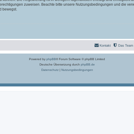
 Berechtigungen zuweisen. Beachte bitte unsere Nutzungsbedingungen und die verwa
d bewegst.
Kontakt
Das Team
Powered by
phpBB
® Forum Software © phpBB Limited
Deutsche Übersetzung durch
phpBB.de
Datenschutz
|
Nutzungsbedingungen