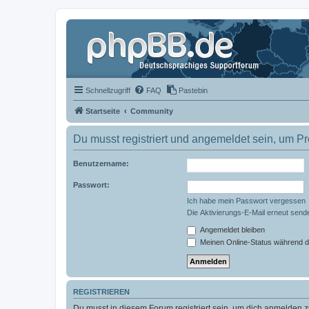
Schnellzugriff
FAQ
Pastebin
Startseite
Community
Du musst registriert und angemeldet sein, um P
Benutzername:
Passwort:
Ich habe mein Passwort vergessen
Die Aktivierungs-E-Mail erneut send
Angemeldet bleiben
Meinen Online-Status während d
REGISTRIEREN
Du musst in diesem Forum registriert sein, um dich anmelden zu