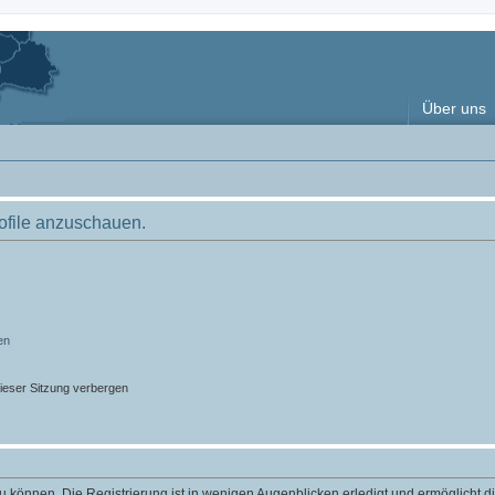
Über uns
rofile anzuschauen.
en
ieser Sitzung verbergen
 können. Die Registrierung ist in wenigen Augenblicken erledigt und ermöglicht di