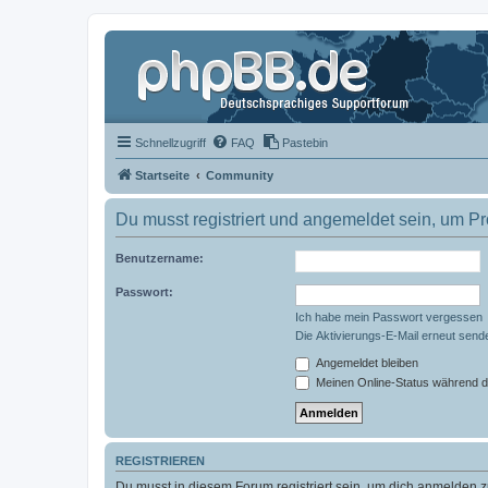
Schnellzugriff
FAQ
Pastebin
Startseite
Community
Du musst registriert und angemeldet sein, um P
Benutzername:
Passwort:
Ich habe mein Passwort vergessen
Die Aktivierungs-E-Mail erneut send
Angemeldet bleiben
Meinen Online-Status während d
REGISTRIEREN
Du musst in diesem Forum registriert sein, um dich anmelden zu