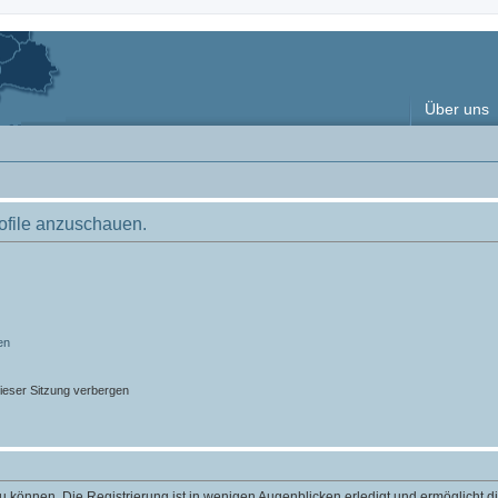
Über uns
rofile anzuschauen.
en
ieser Sitzung verbergen
 können. Die Registrierung ist in wenigen Augenblicken erledigt und ermöglicht di