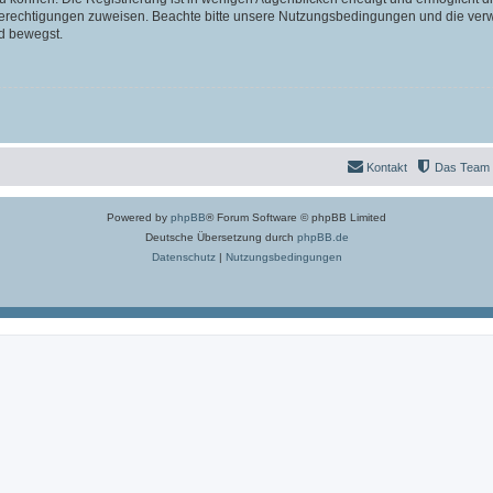
 Berechtigungen zuweisen. Beachte bitte unsere Nutzungsbedingungen und die verwa
d bewegst.
Kontakt
Das Team
Powered by
phpBB
® Forum Software © phpBB Limited
Deutsche Übersetzung durch
phpBB.de
Datenschutz
|
Nutzungsbedingungen