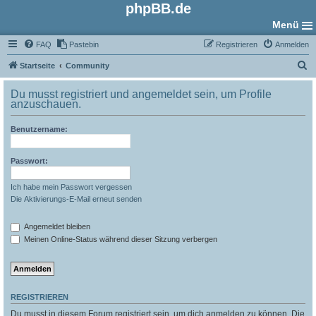
phpBB.de
Menü
FAQ
Pastebin
Registrieren
Anmelden
S
Startseite
Community
u
Du musst registriert und angemeldet sein, um Profile
c
anzuschauen.
h
Benutzername:
e
Passwort:
Ich habe mein Passwort vergessen
Die Aktivierungs-E-Mail erneut senden
Angemeldet bleiben
Meinen Online-Status während dieser Sitzung verbergen
REGISTRIEREN
Du musst in diesem Forum registriert sein, um dich anmelden zu können. Die