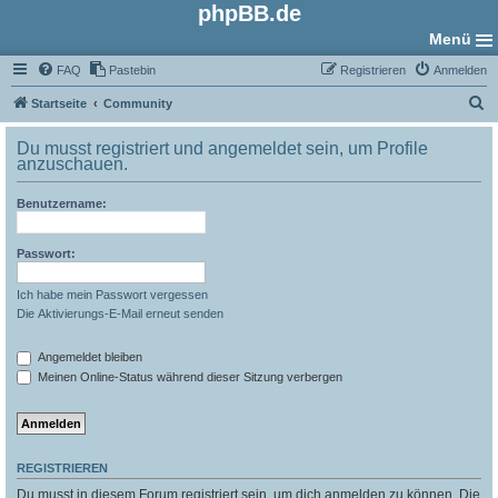
phpBB.de
Menü
FAQ
Pastebin
Registrieren
Anmelden
S
Startseite
Community
u
Du musst registriert und angemeldet sein, um Profile
c
anzuschauen.
h
Benutzername:
e
Passwort:
Ich habe mein Passwort vergessen
Die Aktivierungs-E-Mail erneut senden
Angemeldet bleiben
Meinen Online-Status während dieser Sitzung verbergen
REGISTRIEREN
Du musst in diesem Forum registriert sein, um dich anmelden zu können. Die