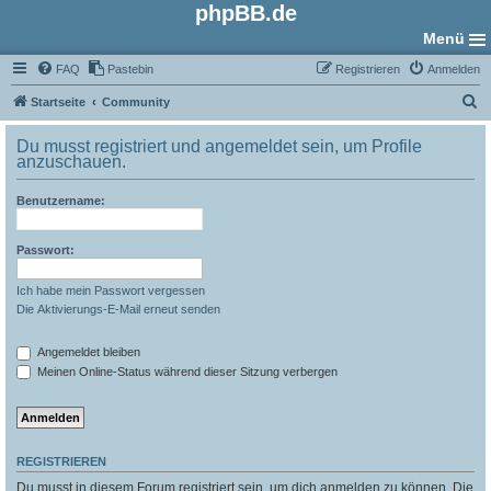
phpBB.de
Menü
FAQ
Pastebin
Registrieren
Anmelden
S
Startseite
Community
u
Du musst registriert und angemeldet sein, um Profile
c
anzuschauen.
h
Benutzername:
e
Passwort:
Ich habe mein Passwort vergessen
Die Aktivierungs-E-Mail erneut senden
Angemeldet bleiben
Meinen Online-Status während dieser Sitzung verbergen
REGISTRIEREN
Du musst in diesem Forum registriert sein, um dich anmelden zu können. Die