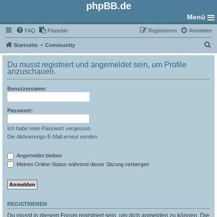
phpBB.de
Menü
FAQ
Pastebin
Registrieren
Anmelden
S
Startseite
Community
u
Du musst registriert und angemeldet sein, um Profile
c
anzuschauen.
h
Benutzername:
e
Passwort:
Ich habe mein Passwort vergessen
Die Aktivierungs-E-Mail erneut senden
Angemeldet bleiben
Meinen Online-Status während dieser Sitzung verbergen
REGISTRIEREN
Du musst in diesem Forum registriert sein, um dich anmelden zu können. Die