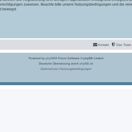
 Berechtigungen zuweisen. Beachte bitte unsere Nutzungsbedingungen und die verwa
d bewegst.
Kontakt
Das Team
Powered by
phpBB
® Forum Software © phpBB Limited
Deutsche Übersetzung durch
phpBB.de
Datenschutz
|
Nutzungsbedingungen