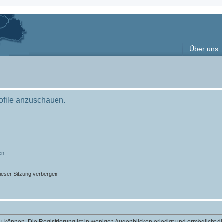
Über uns
rofile anzuschauen.
en
ieser Sitzung verbergen
 können. Die Registrierung ist in wenigen Augenblicken erledigt und ermöglicht di