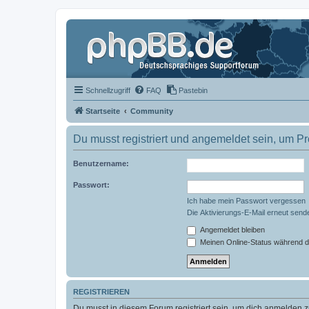
Schnellzugriff
FAQ
Pastebin
Startseite
Community
Du musst registriert und angemeldet sein, um P
Benutzername:
Passwort:
Ich habe mein Passwort vergessen
Die Aktivierungs-E-Mail erneut send
Angemeldet bleiben
Meinen Online-Status während d
REGISTRIEREN
Du musst in diesem Forum registriert sein, um dich anmelden zu