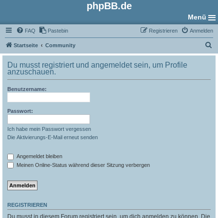
phpBB.de
Menü
FAQ
Pastebin
Registrieren
Anmelden
S
Startseite
Community
u
Du musst registriert und angemeldet sein, um Profile
c
anzuschauen.
h
Benutzername:
e
Passwort:
Ich habe mein Passwort vergessen
Die Aktivierungs-E-Mail erneut senden
Angemeldet bleiben
Meinen Online-Status während dieser Sitzung verbergen
REGISTRIEREN
Du musst in diesem Forum registriert sein, um dich anmelden zu können. Die