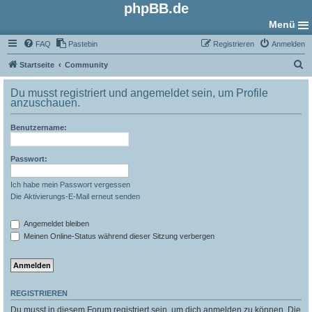
phpBB.de
Menü
FAQ
Pastebin
Registrieren
Anmelden
S
Startseite
Community
u
Du musst registriert und angemeldet sein, um Profile
c
anzuschauen.
h
Benutzername:
e
Passwort:
Ich habe mein Passwort vergessen
Die Aktivierungs-E-Mail erneut senden
Angemeldet bleiben
Meinen Online-Status während dieser Sitzung verbergen
REGISTRIEREN
Du musst in diesem Forum registriert sein, um dich anmelden zu können. Die