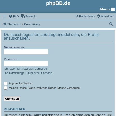
phpBB.de
Menü
FAQ
Pastebin
Registrieren
Anmelden
S
Startseite
Community
u
Du musst registriert und angemeldet sein, um Profile
c
anzuschauen.
h
Benutzername:
e
Passwort:
Ich habe mein Passwort vergessen
Die Aktivierungs-E-Mail erneut senden
Angemeldet bleiben
Meinen Online-Status während dieser Sitzung verbergen
REGISTRIEREN
Du musst in diesem Forum registriert sein, um dich anmelden zu können. Die