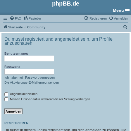
phpBB.de
Menü
FAQ
Pastebin
Registrieren
Anmelden
S
Startseite
Community
u
Du musst registriert und angemeldet sein, um Profile
c
anzuschauen.
h
Benutzername:
e
Passwort:
Ich habe mein Passwort vergessen
Die Aktivierungs-E-Mail erneut senden
Angemeldet bleiben
Meinen Online-Status während dieser Sitzung verbergen
REGISTRIEREN
Du musst in diesem Forum registriert sein, um dich anmelden zu können. Die