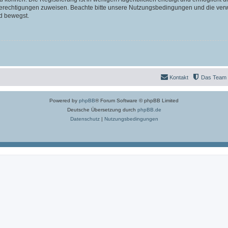
 Berechtigungen zuweisen. Beachte bitte unsere Nutzungsbedingungen und die verwa
d bewegst.
Kontakt
Das Team
Powered by
phpBB
® Forum Software © phpBB Limited
Deutsche Übersetzung durch
phpBB.de
Datenschutz
|
Nutzungsbedingungen