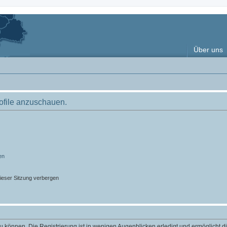
Über uns
rofile anzuschauen.
en
ieser Sitzung verbergen
 können. Die Registrierung ist in wenigen Augenblicken erledigt und ermöglicht di