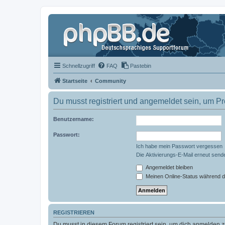
Schnellzugriff
FAQ
Pastebin
Startseite
Community
Du musst registriert und angemeldet sein, um P
Benutzername:
Passwort:
Ich habe mein Passwort vergessen
Die Aktivierungs-E-Mail erneut send
Angemeldet bleiben
Meinen Online-Status während d
REGISTRIEREN
Du musst in diesem Forum registriert sein, um dich anmelden zu