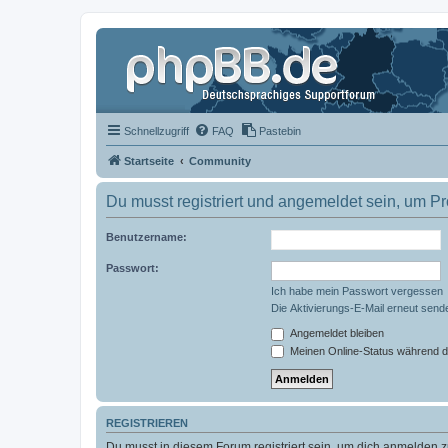
Schnellzugriff
FAQ
Pastebin
Startseite
Community
Du musst registriert und angemeldet sein, um P
Benutzername:
Passwort:
Ich habe mein Passwort vergessen
Die Aktivierungs-E-Mail erneut send
Angemeldet bleiben
Meinen Online-Status während d
REGISTRIEREN
Du musst in diesem Forum registriert sein, um dich anmelden zu