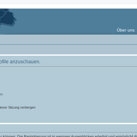
Über uns
rofile anzuschauen.
en
ieser Sitzung verbergen
 können. Die Registrierung ist in wenigen Augenblicken erledigt und ermöglicht di