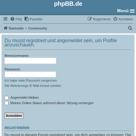
phpBB.de
Menü
FAQ
Pastebin
Registrieren
Anmelden
S
Startseite
Community
u
Du musst registriert und angemeldet sein, um Profile
c
anzuschauen.
h
Benutzername:
e
Passwort:
Ich habe mein Passwort vergessen
Die Aktivierungs-E-Mail erneut senden
Angemeldet bleiben
Meinen Online-Status während dieser Sitzung verbergen
REGISTRIEREN
Du musst in diesem Forum registriert sein, um dich anmelden zu können. Die