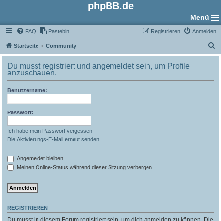
phpBB.de
Menü
FAQ
Pastebin
Registrieren
Anmelden
S
Startseite
Community
u
Du musst registriert und angemeldet sein, um Profile
c
anzuschauen.
h
Benutzername:
e
Passwort:
Ich habe mein Passwort vergessen
Die Aktivierungs-E-Mail erneut senden
Angemeldet bleiben
Meinen Online-Status während dieser Sitzung verbergen
REGISTRIEREN
Du musst in diesem Forum registriert sein, um dich anmelden zu können. Die