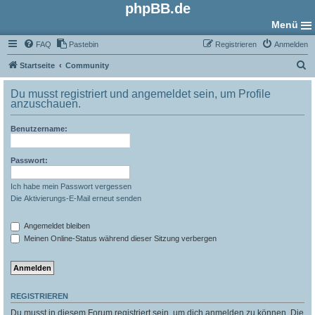
phpBB.de
Menü
FAQ
Pastebin
Registrieren
Anmelden
S
Startseite
Community
u
Du musst registriert und angemeldet sein, um Profile
c
anzuschauen.
h
Benutzername:
e
Passwort:
Ich habe mein Passwort vergessen
Die Aktivierungs-E-Mail erneut senden
Angemeldet bleiben
Meinen Online-Status während dieser Sitzung verbergen
REGISTRIEREN
Du musst in diesem Forum registriert sein, um dich anmelden zu können. Die